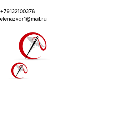
Модная медицинская одежда с доставкой по Росси
+79132100378
elenazvor1@mail.ru