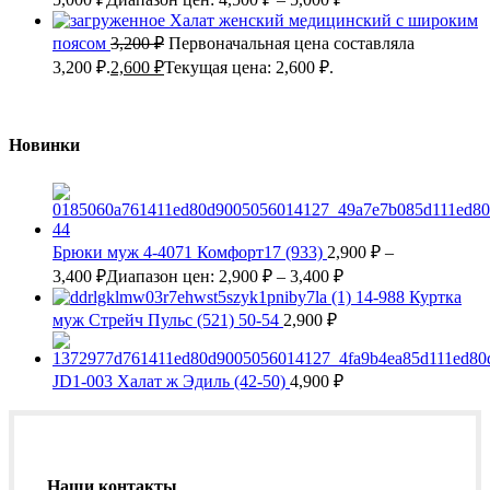
Халат женский медицинский с широким
поясом
3,200
₽
Первоначальная цена составляла
3,200 ₽.
2,600
₽
Текущая цена: 2,600 ₽.
Новинки
Брюки муж 4-4071 Комфорт17 (933)
2,900
₽
–
3,400
₽
Диапазон цен: 2,900 ₽ – 3,400 ₽
14-988 Куртка
муж Стрейч Пульс (521) 50-54
2,900
₽
JD1-003 Халат ж Эдиль (42-50)
4,900
₽
Наши контакты