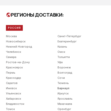
РЕГИОНЫ ДОСТАВКИ:
public
РОССИЯ
Москва
Санкт-Петербург
Новосибирск
Екатеринбург
Нижний Новгород
Казань
Челябинск
Омск
Самара
Тольятти
Ростов-на-Дону
Уфа
Красноярск
Воронеж
Пермь
Волгоград
Краснодар
Сочи
Саратов
Тюмень
Ижевск
Барнаул
Ульяновск
Иркутск
Хабаровск
Ярославль
Владивосток
Махачкала
Томск
Оренбург