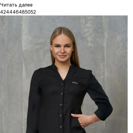
Читать далее
42
44
46
48
50
52