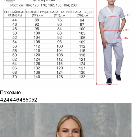
Похожие
42
44
46
48
50
52