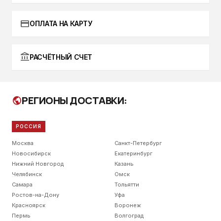
credit_card
ОПЛАТА НА КАРТУ
account_balance
РАСЧЁТНЫЙ СЧЕТ
РЕГИОНЫ ДОСТАВКИ:
public
РОССИЯ
Москва
Санкт-Петербург
Новосибирск
Екатеринбург
Нижний Новгород
Казань
Челябинск
Омск
Самара
Тольятти
Ростов-на-Дону
Уфа
Красноярск
Воронеж
Пермь
Волгоград