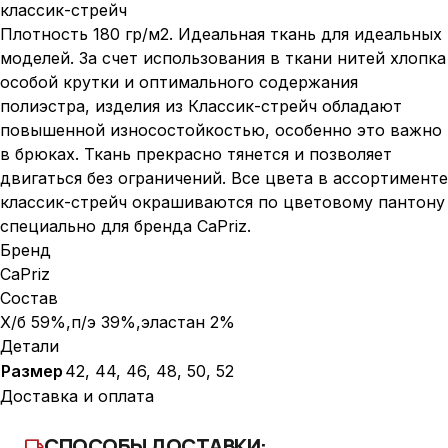
классик-стрейч
Плотность 180 гр/м2. Идеальная ткань для идеальных
моделей. За счет использования в ткани нитей хлопка
особой крутки и оптимального содержания
полиэстра, изделия из Классик-стрейч обладают
повышенной износостойкостью, особенно это важно
в брюках. Ткань прекрасно тянется и позволяет
двигаться без ограничений. Все цвета в ассортименте
классик-стрейч окрашиваются по цветовому пантону
специально для бренда CaPriz.
Бренд
CaPriz
Состав
Х/б 59%,п/э 39%,эластан 2%
Детали
Размер
42, 44, 46, 48, 50, 52
Доставка и оплата
СПОСОБЫ ДОСТАВКИ:
local_shipping