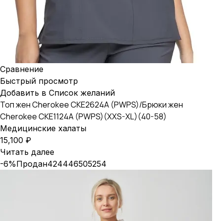
Сравнение
Быстрый просмотр
Добавить в Список желаний
Топ жен Cherokee CKE2624A (PWPS)/Брюки жен
Cherokee CKE1124A (PWPS)(XXS-XL)(40-58)
Медицинские халаты
15,100
₽
Читать далее
-6%
Продан
42
44
46
50
52
54