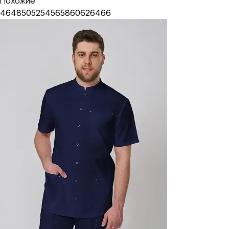
Похожие
46
48
50
52
54
56
58
60
62
64
66