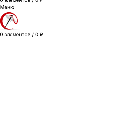
0
элементов
/
0
₽
Меню
0
элементов
/
0
₽
Горячее предложение
46
48
50
52
54