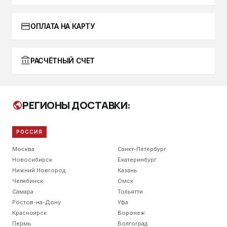
credit_card
ОПЛАТА НА КАРТУ
account_balance
РАСЧЁТНЫЙ СЧЕТ
РЕГИОНЫ ДОСТАВКИ:
public
РОССИЯ
Москва
Санкт-Петербург
Новосибирск
Екатеринбург
Нижний Новгород
Казань
Челябинск
Омск
Самара
Тольятти
Ростов-на-Дону
Уфа
Красноярск
Воронеж
Пермь
Волгоград