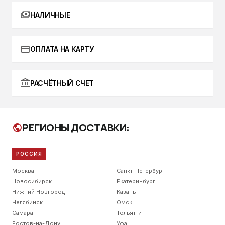
payments
НАЛИЧНЫЕ
credit_card
ОПЛАТА НА КАРТУ
account_balance
РАСЧЁТНЫЙ СЧЕТ
РЕГИОНЫ ДОСТАВКИ:
public
РОССИЯ
Москва
Санкт-Петербург
Новосибирск
Екатеринбург
Нижний Новгород
Казань
Челябинск
Омск
Самара
Тольятти
Ростов-на-Дону
Уфа